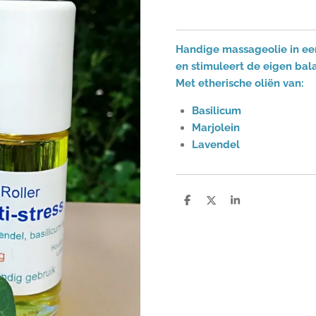
Handige massageolie in een 
en stimuleert de eigen bala
Met etherische oliën van:
Basilicum
Marjolein
Lavendel
D
D
S
e
e
h
l
e
a
e
l
r
n
e