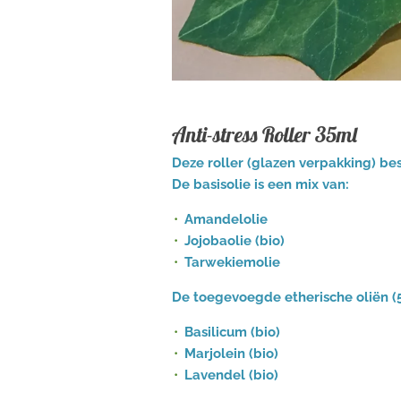
Anti-stress Roller 35ml
Deze roller (glazen verpakking) be
De basisolie is een mix van:
Amandelolie
Jojobaolie (bio)
Tarwekiemolie
De toegevoegde etherische oliën (5
Basilicum (bio)
Marjolein (bio)
Lavendel (bio)