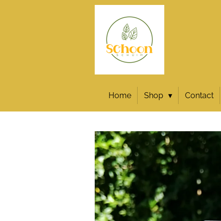
Ga
direct
naar
de
hoofdinhoud
Home
Shop
Contact