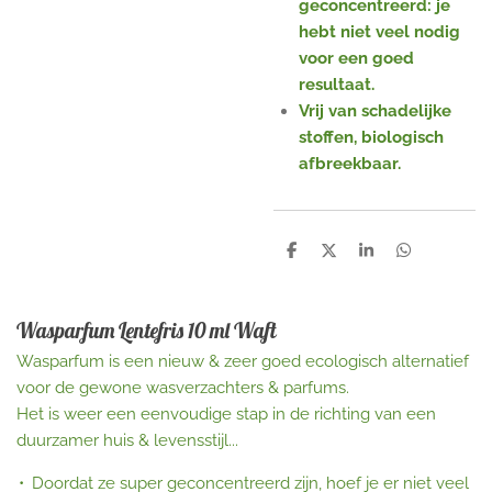
geconcentreerd: je
hebt niet veel nodig
voor een goed
resultaat.
Vrij van schadelijke
stoffen, biologisch
afbreekbaar.
D
D
S
D
e
e
h
e
l
e
a
l
e
l
r
e
n
e
n
Wasparfum Lentefris 10 ml Waft
Wasparfum is een nieuw & zeer goed ecologisch alternatief
voor de gewone wasverzachters & parfums.
Het is weer een eenvoudige stap in de richting van een
duurzamer huis & levensstijl...
Doordat ze super geconcentreerd zijn, hoef je er niet veel