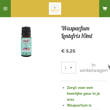
Ga
direct
naar
de
Wasparfum
hoofdinhoud
Lentefris 10ml
€ 5,25
In
winkelwagen
Zorgt voor een
heerlijke geur in je
was.
Wasparfum is