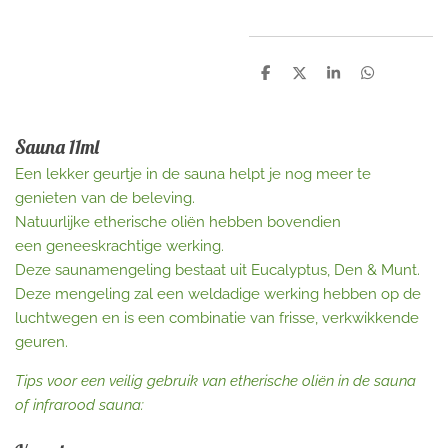
D
D
S
D
e
e
h
e
l
e
a
l
e
l
r
e
n
e
n
Sauna 11ml
Een lekker geurtje in de sauna helpt je nog meer te
genieten van de beleving.
Natuurlijke etherische oliën hebben bovendien
een geneeskrachtige werking.
Deze saunamengeling bestaat uit Eucalyptus, Den & Munt.
Deze mengeling zal een weldadige werking hebben op de
luchtwegen en is een combinatie van frisse, verkwikkende
geuren.
Tips voor een veilig gebruik van etherische oliën in de sauna
of infrarood sauna: