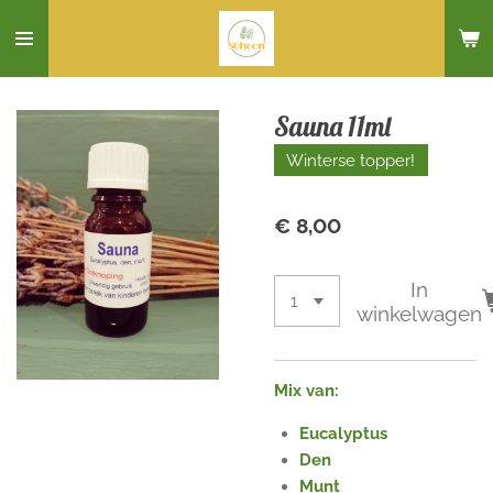
Ga
direct
naar
de
Sauna 11ml
hoofdinhoud
Winterse topper!
€ 8,00
In
winkelwagen
Mix van:
Eucalyptus
Den
Munt