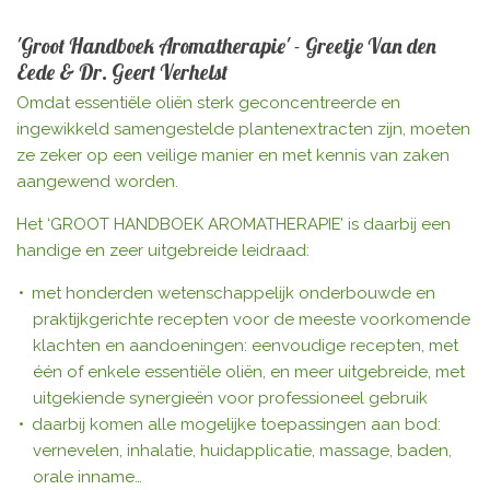
l
e
a
l
e
l
r
e
n
e
n
'Groot Handboek Aromatherapie' - Greetje Van den
Eede & Dr. Geert Verhelst
Omdat essentiële oliën sterk geconcentreerde en
ingewikkeld samengestelde plantenextracten zijn, moeten
ze zeker op een veilige manier en met kennis van zaken
aangewend worden.
Het ‘GROOT HANDBOEK AROMATHERAPIE’ is daarbij een
handige en zeer uitgebreide leidraad:
met honderden wetenschappelijk onderbouwde en
praktijkgerichte recepten voor de meeste voorkomende
klachten en aandoeningen: eenvoudige recepten, met
één of enkele essentiële oliën, en meer uitgebreide, met
uitgekiende synergieën voor professioneel gebruik
daarbij komen alle mogelijke toepassingen aan bod:
vernevelen, inhalatie, huidapplicatie, massage, baden,
orale inname…