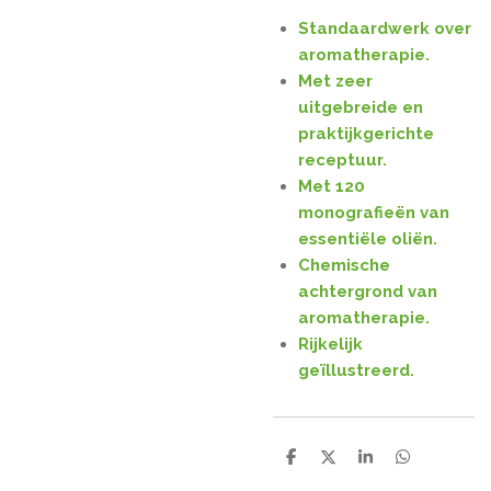
Standaardwerk over
aromatherapie.
Met zeer
uitgebreide en
praktijkgerichte
receptuur.
Met 120
monografieën van
essentiële oliën.
Chemische
achtergrond van
aromatherapie.
Rijkelijk
geïllustreerd.
D
D
S
D
e
e
h
e