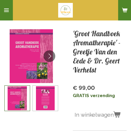
Ga
direct
naar
de
'Groot Handboek
hoofdinhoud
Aromatherapie' -
Greetje Van den
Eede & Dr. Geert
Verhelst
€ 99,00
GRATIS verzending
In winkelwagen